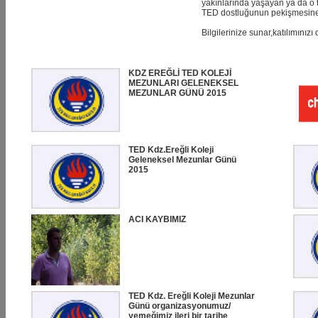
yakınlarında yaşayan ya da o t
TED dostluğunun pekişmesine
Bilgilerinize sunar,katılımınızı d
KDZ EREĞLİ TED KOLEJİ
MEZUNLARI GELENEKSEL
MEZUNLAR GÜNÜ 2015
TED Kdz.Ereğli Koleji
Geleneksel Mezunlar Günü
2015
ACI KAYBIMIZ
TED Kdz. Ereğli Koleji Mezunlar
Günü organizasyonumuz/
yemeğimiz ileri bir tarihe