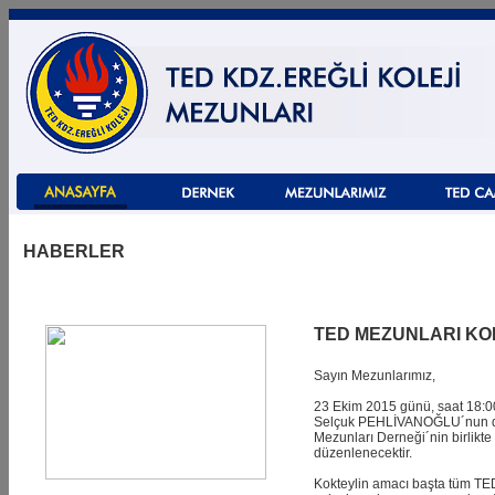
HABERLER
TED MEZUNLARI KOK
Sayın Mezunlarımız,
23 Ekim 2015 günü, saat 18:0
Selçuk PEHLİVANOĞLU´nun da 
Mezunları Derneği´nin birli
düzenlenecektir.
Kokteylin amacı başta tüm TE